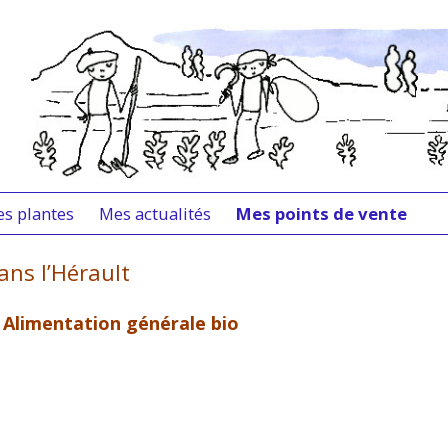
Aller
s plantes
Mes actualités
Mes points de vente
au
contenu
ASTACHE
Dans l’Hérault
ans l’Hérault
sses
SILIC
Dans le Gard
– Alimentation générale bio
EUET
En Lozère
MOMILLE ALLEMANDE
A Paris
TRON
En région parisienne
YNORRHODON
Me situer / me contacter