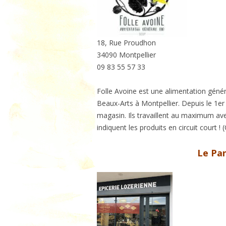
Me situer / me co
HY
M
18, Rue Proudhon
ME
34090 Montpellier
ME
09 83 55 57 33
ME
Folle Avoine est une alimentation généra
M
Beaux-Arts à Montpellier. Depuis le 1er 
magasin. Ils travaillent au maximum ave
OR
indiquent les produits en circuit court !
P
Le Pan
RO
SA
SU
T