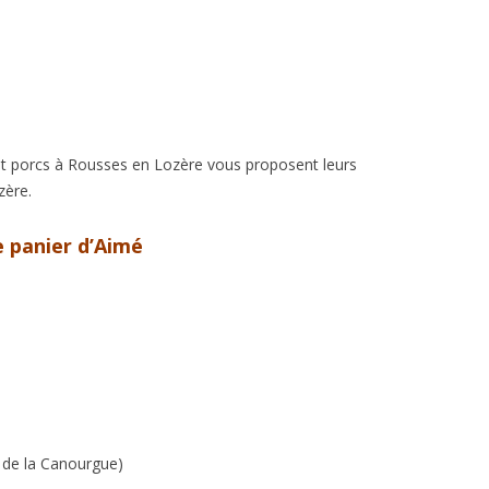
URNESOL
RVEINE
 et porcs à Rousses en Lozère vous proposent leurs
zère.
e panier d’Aimé
e de la Canourgue)