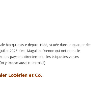
ntacter
SOPE
AUVE
LISSE
NTHE BERGAMOTE
NTHE POIVREE
le bio qui existe depuis 1988, située dans le quartier des
ENTHE POMME
Juillet 2025 c’est Magali et Ramon qui ont repris le
c des paysans directement : les étiquettes vertes
IGAN
 (On y trouve aussi mon miel!)
OMMIER
ier Lozérien et Co.
MARIN
UGE
REAU
HYM