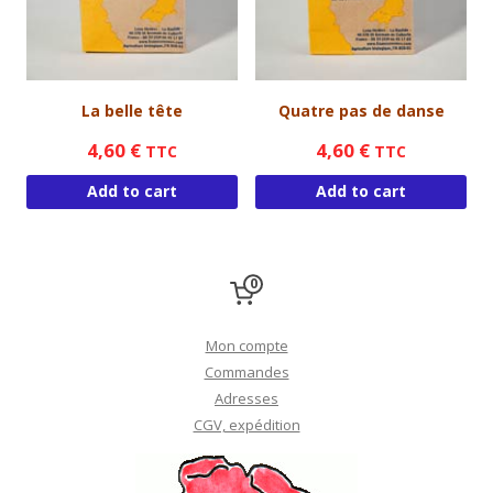
La belle tête
Quatre pas de danse
4,60
€
4,60
€
TTC
TTC
Add to cart
Add to cart
0
Mon compte
Commandes
Adresses
CGV, expédition