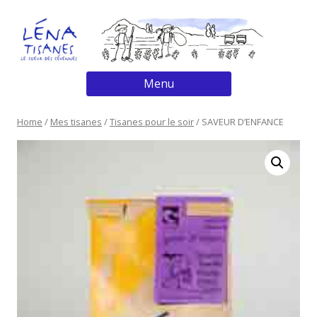
tisane cevennes
tisanes bio et nature et progres
Aller
Menu
au
contenu
Home
/
Mes tisanes
/
Tisanes pour le soir
/ SAVEUR D’ENFANCE