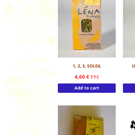
1, 2, 3, SOLEIL
U
4,60
€
TTC
Add to cart