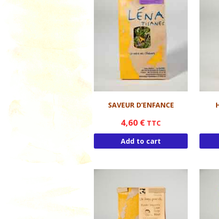
Me situer / me co
HY
M
ME
ME
ME
M
SAVEUR D’ENFANCE
OR
4,60
€
TTC
P
Add to cart
RO
SA
SU
T