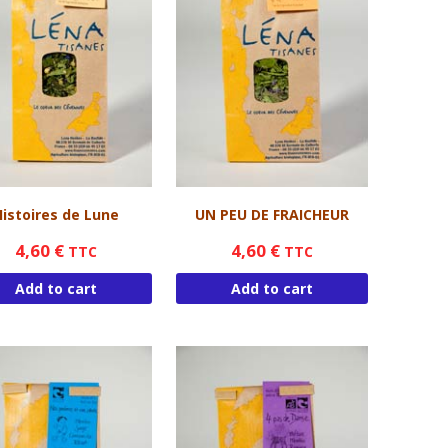
ntacter
SOPE
AUVE
LISSE
NTHE BERGAMOTE
NTHE POIVREE
ENTHE POMME
Histoires de Lune
UN PEU DE FRAICHEUR
IGAN
4,60
€
4,60
€
TTC
TTC
OMMIER
Add to cart
Add to cart
MARIN
UGE
REAU
HYM