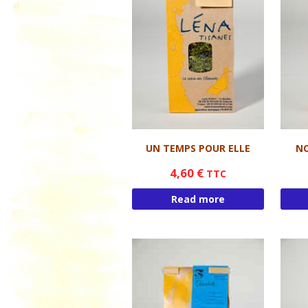
TO
VE
UN TEMPS POUR ELLE
NO
4,60
€
TTC
Read more