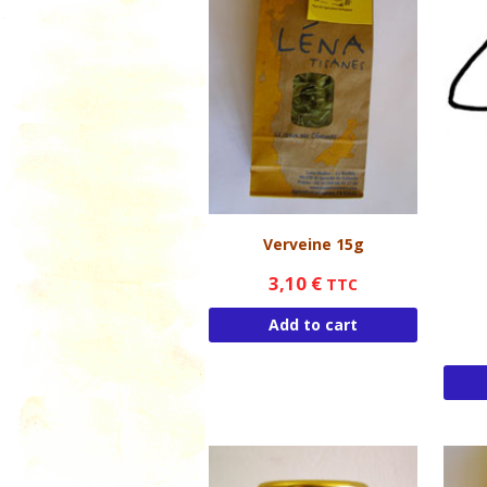
Verveine 15g
3,10
€
TTC
Add to cart