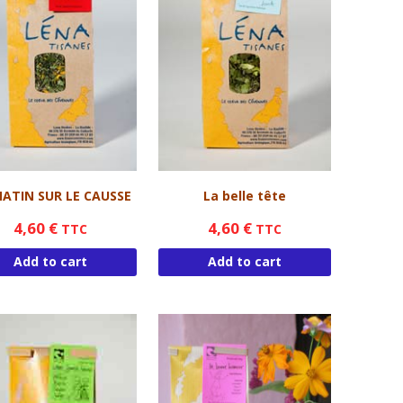
ATIN SUR LE CAUSSE
La belle tête
4,60
€
4,60
€
TTC
TTC
Add to cart
Add to cart