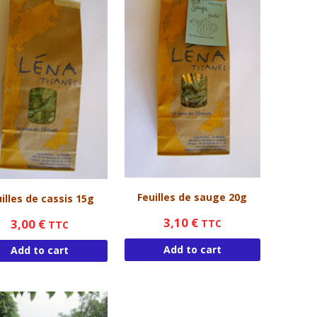
Feuilles de sauge 20g
illes de cassis 15g
3,10
€
3,00
€
TTC
TTC
Add to cart
Add to cart