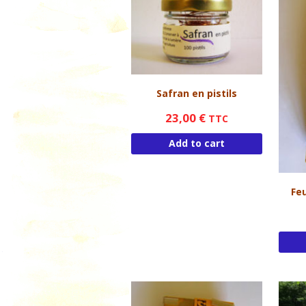
Safran en pistils
23,00
€
TTC
Add to cart
Feu