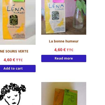
La bonne humeur
4,60
€
TTC
NE SOURIS VERTE
Read more
4,60
€
TTC
Add to cart