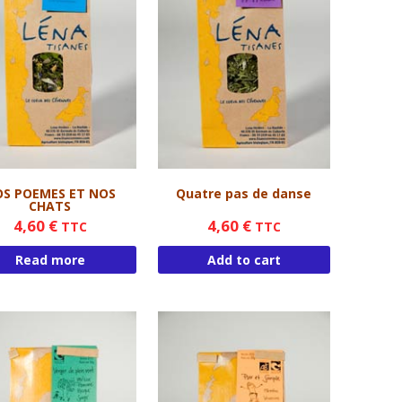
URNESOL
RVEINE
S POEMES ET NOS
Quatre pas de danse
CHATS
4,60
€
4,60
€
TTC
TTC
Read more
Add to cart